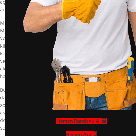
açma, çamaşır makinesi kilit sorunu, kapı açma yöntemleri,
arıza çözümü
Makinenin Kilitlenme Nedenleri
Modern Vestel çamaşır makinelerinde kapı, su doluyken
veya tambur dönerken güvenlik amacıyla otomatik olarak
kilitlenir. Bu, kullanıcıyı su baskını veya yaralanma riskine
karşı korur. Kilitlenme genellikle program sona erdiğinde
veya su tahliye olduğunda çözülür. Ancak bazen arıza,
elektrik kesintisi veya sensör hatası nedeniyle kapı açılmaz
hale gelir.
Bu gibi durumlarda, öncelikle makinenin fişini çekip 5-10
dakika bekleyerek sıfırlama yapmayı deneyin. Çoğu kilit
sorunu bu yöntemle çözülür. Eğer hala açılmazsa,
aşağıdaki adımlara geçin. Bu gibi durumlarda profesyonel
destek almanız gerekir. Vestel çamaşır makinesi kilit
Hemen Randevu Al
sorunları konusunda uzman ekibimizle hizmetinizdeyiz.
Hemen Ara