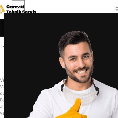
Blog
Anasayfa
Blog
BLOG
vestel çamaşır makinesi kilitlendi nasıl açılır
admin
19 Mayıs 2026
0
Vestel Çamaşır Makinesi Kilitlendi Nasıl Açılır
Vestel çamaşır makineniz kilitlenirse panik yapmayın; çoğu
durumda kapağı güvenle açmanın basit yöntemleri vardır.
Bu rehberde, makinenin kilitlenme nedenlerini ve kapıyı
adım adım nasıl açacağınızı öğreneceksiniz.
vestel çamaşır makinesi kapı kilidi, vestel makine kapağı