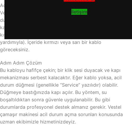
Acil Durum Kapağı Açma Kablosu
İletişim
Vestel makinelerin çoğunda, filtre kapağının arkasında acil
durum açma kolu veya kablosu bulunur. Bu, manuel olarak
kapıyı açmanıza olanak tanır. Öncelikle, makinenin alt
kısmındaki küçük kapağı açın (genellikle bir tornavida
yardımıyla). İçeride kırmızı veya sarı bir kablo
göreceksiniz.
Adım Adım Çözüm
Bu kabloyu hafifçe çekin; bir klik sesi duyacak ve kapı
mekanizması serbest kalacaktır. Eğer kablo yoksa, acil
durum düğmesi (genellikle “Service” yazılıdır) olabilir.
Düğmeye bastığınızda kapı açılır. Bu yöntem, su
boşaltıldıktan sonra güvenle uygulanabilir. Bu gibi
durumlarda profesyonel destek almanız gerekir. Vestel
çamaşır makinesi acil durum açma sorunları konusunda
uzman ekibimizle hizmetinizdeyiz.