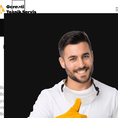
Blog
Anasayfa
Blog
BLOG
bosch cooler buzdolabı soğukluk ayarı nasıl
yapılır
admin
18 Mayıs 2026
0
Bosch Cooler Buzdolabı Soğukluk Ayarı Nasıl Yapılır
Bosch cooler buzdolabınızda soğukluk ayarını doğru
yapmak için adım adım rehber. En ideal sıcaklık değerleri
ve püf noktaları.
Bosch Cooler, Buzdolabı Ayarı, Soğukluk Ayarı, Sıcaklık