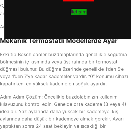
🔍 Doğru soğukluk ayarı, buzdolabınızın verimliliğini
İletişim
artırmanın ilk adımıdır.
Adım Adım Soğukluk Ayarı Nasıl Yapılır?
Mekanik Termostatlı Modellerde Ayar
Eski tip Bosch cooler buzdolaplarında genellikle soğutma
bölmesinin iç kısmında veya üst rafında bir termostat
düğmesi bulunur. Bu düğme üzerinde genellikle 1’den 5’e
veya 1’den 7’ye kadar kademeler vardır. “0” konumu cihazı
kapatırken, en yüksek kademe en soğuk ayardır.
Adım Adım Çözüm: Öncelikle buzdolabınızın kullanım
kılavuzunu kontrol edin. Genelde orta kademe (3 veya 4)
idealdir. Yaz aylarında daha yüksek bir kademeye, kış
aylarında daha düşük bir kademeye almak gerekir. Ayarı
yaptıktan sonra 24 saat bekleyin ve sıcaklığı bir