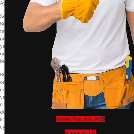
Ayarı, Teknik Servis
Soğukluk Ayarına Neden İhtiyaç Duyarsınız?
Bosch cooler buzdolabınızın soğukluk ayarı, gıdalarınızın
tazeliğini korumak ve enerji tasarrufu sağlamak için kritik
öneme sahiptir. Yanlış ayar, ya gıdaların donmasına ya da
yeterince soğumamasına neden olur. Özellikle mevsim
geçişlerinde veya buzdolabınızın kapasitesi değiştiğinde
bu ayarı optimize etmek gerekir.
Bu gibi durumlarda ayarın doğru yapılması, hem ürün
ömrünü uzatır hem de elektrik faturanızı düşürür. Bosch
cooler modellerinde genellikle elektronik kontrol paneli
veya mekanik bir termostat düğmesi bulunur. Bu ayarların
nasıl yapıldığını bilmezseniz, soğutma performansında
düşüş yaşayabilirsiniz. Profesyonel destek almak için
Hemen Randevu Al
iletişime geçmeniz gerekebilir, ancak önce adımları
uygulayın.
Hemen Ara