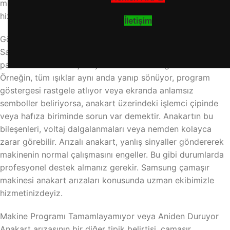
makinesi anakart arızaları konusunda uzman ekibimizle
hizmetinizdeyiz.
İletişim
Gösterge Paneli Işıkları Yanıp Sönüyor veya Donuyor
Samsung çamaşır makinesi anakart arızası, gösterge
panelinde anormal ışık oyunları ile kendini gösterebilir.
Örneğin, tüm ışıklar aynı anda yanıp sönüyor, program
göstergesi rastgele atlıyor veya ekranda anlamsız
semboller beliriyorsa, anakart üzerindeki işlemci çipinde
veya hafıza biriminde sorun var demektir. Anakartın bu
bileşenleri, voltaj dalgalanmaları veya nemden kolayca
zarar görebilir. Arızalı anakart, yanlış sinyaller göndererek
makinenin normal çalışmasını engeller. Bu gibi durumlarda
profesyonel destek almanız gerekir. Samsung çamaşır
makinesi anakart arızaları konusunda uzman ekibimizle
hizmetinizdeyiz.
Makine Programı Tamamlayamıyor veya Aniden Duruyor
Anakart arızasının bir diğer tipik belirtisi, çamaşır