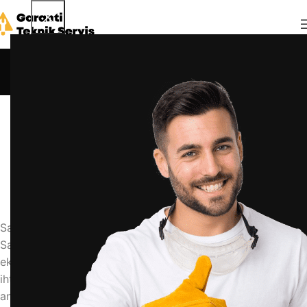
Blog
Anasayfa
Blog
BLOG
samsung çamaşır makinesi anakart arızası
nasıl anlaşılır
admin
15 Mayıs 2026
0
Samsung Çamaşır Makinesi Anakart Arızası Nasıl Anlaşılır
Samsung çamaşır makineniz aniden çalışmayı durdurduysa,
ekran kilitlendiyse veya hiç tepki vermiyorsa, sorun büyük
ihtimalle anakart kaynaklıdır. Samsung çamaşır makinesi
anakart arızası, en sık karşılaşılan ve en can sıkıcı