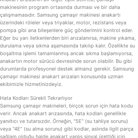
makinesinin program ortasında durması ve bir daha
çalışmamasıdır. Samsung çamaşır makinesi anakartı
üzerindeki röleler veya triyaklar, motor, rezistans veya
pompa gibi ana bileşenlere güç gönderimini kontrol eder.
Eğer bu yarı iletkenlerden biri arızalanırsa, makine yıkama,
durulama veya sıkma aşamasında takılıp kalır. Özellikte su
boşaltma işlemi tamamlanmış ancak sıkma başlamıyorsa,
anakartın motor sürücü devresinde sorun olabilir. Bu gibi
durumlarda profesyonel destek almanız gerekir. Samsung
çamaşır makinesi anakart arızaları konusunda uzman
ekibimizle hizmetinizdeyiz.
Hata Kodları Sürekli Tekrarlıyor
Samsung çamaşır makineleri, birçok sorun için hata kodu
verir. Ancak anakart arızasında, hata kodları genellikle
yanıltıcı ve tutarsızdır. Örneğin, “5E” (su tahliye sorunu)
veya “4E” (su alma sorunu) gibi kodlar, aslında ilgili parça
sağlam olduğu halde anakart yanlış sinyal ürettiği için