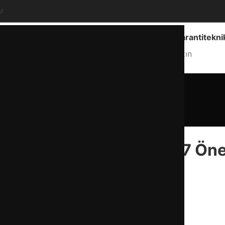
M
Ankara Geneli Hizmet
info@garantitekni
Hizmet Bölgemiz
Bize Yazın
Blog
Anasayfa
Blog
BLOG
rızası Nasıl Anlaşılır? 7 Önem
admin
17 Mart 2026
0
lerdir?