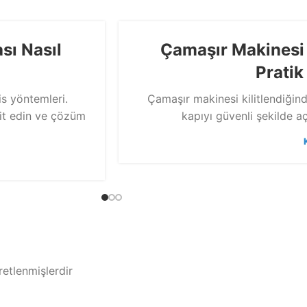
sı Nasıl
Çamaşır Makinesi K
Prati
is yöntemleri.
Çamaşır makinesi kilitlendiğin
pit edin ve çözüm
kapıyı güvenli şekilde a
retlenmişlerdir