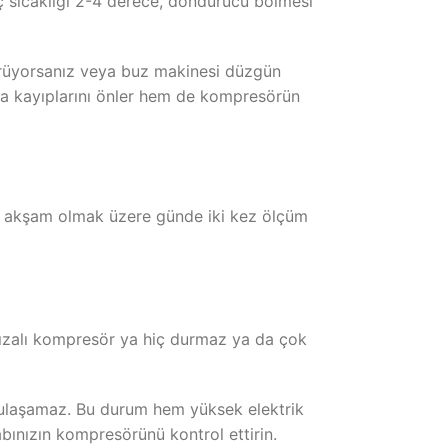
iç sıcaklığı 2-4 derece, dondurucu bölmesi
örüyorsanız veya buz makinesi düzgün
da kayıplarını önler hem de kompresörün
ve akşam olmak üzere günde iki kez ölçüm
arızalı kompresör ya hiç durmaz ya da çok
e ulaşamaz. Bu durum hem yüksek elektrik
bınızın kompresörünü kontrol ettirin.