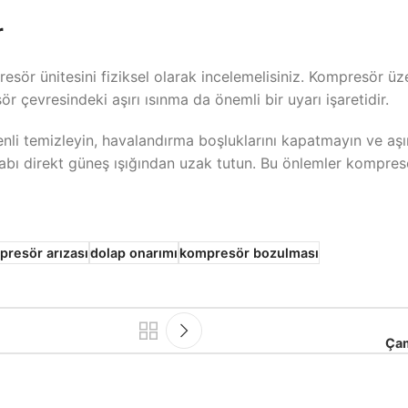
r
sör ünitesini fiziksel olarak incelemelisiniz. Kompresör üz
r çevresindeki aşırı ısınma da önemli bir uyarı işaretidir.
enli temizleyin, havalandırma boşluklarını kapatmayın ve aş
labı direkt güneş ışığından uzak tutun. Bu önlemler kompre
presör arızası
dolap onarımı
kompresör bozulması
Çam