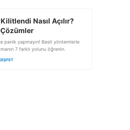
ilitlendi Nasıl Açılır?
Bosc
k Çözümler
de panik yapmayın! Basit yöntemlerle
Bosch EcoL
çmanın 7 farklı yolunu öğrenin.
detaylı a
KEŞFET