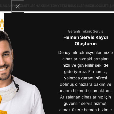
NASAYFA
HIZMETLER
HAKKIMIZDA
YETKI BELGELERIMIZ
BLOG
İLETIŞI
Garanti Teknik Servis
Hemen Servis Kaydı
Oluşturun
Deneyimli teknisyenlerimizle
cihazlarınızdaki arızaları
hızlı ve güvenilir şekilde
gideriyoruz. Firmamız,
Dolap Kompresör A
yalnızca garanti süresi
dolmuş cihazlara bakım ve
onarım hizmeti sunmaktadır.
Arızalanan cihazlarınız için
güvenilir servis hizmeti
almak üzere hemen bizimle
Dolap Kompresör Arızası Belirtileri Ne