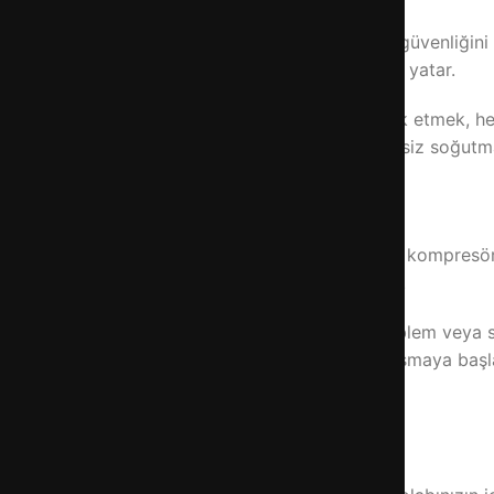
n kritik parçasıdır. Kompresör arızası, hem gıda güvenliği
ır sorusunun cevabı, belirtileri erken fark etmekte yatar.
 uyarı işaretleri verir. Bu belirtileri zamanında fark etmek
rıza belirtileri arasında anormal sesler, yetersiz soğutma, s
lıp kapanırken hafif bir uğultu sesi çıkarır. Ancak kompresör
i gürültü, kompresör probleminin ilk işaretleridir.
anik parçaların aşınması, motor sargılarında problem veya 
ir. Eğer dolabınız eskisinden çok daha gürültülü çalışmaya b