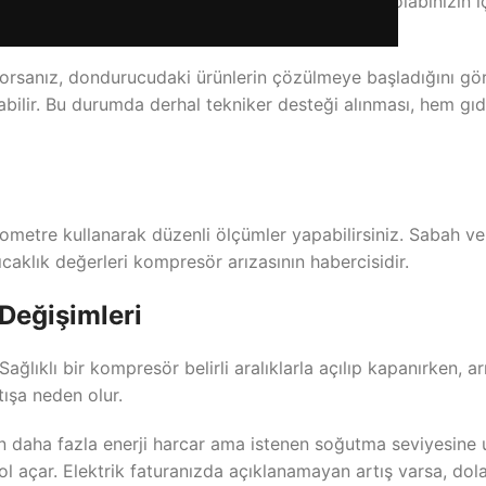
ma kapasitesinin azalmasıdır. Normal şartlarda dolabınızın 
dığında bu sıcaklık değerleri yükselmeye başlar.
orsanız, dondurucudaki ürünlerin çözülmeye başladığını g
bilir. Bu durumda derhal tekniker desteği alınması, hem gı
ometre kullanarak düzenli ölçümler yapabilirsiniz. Sabah 
ıcaklık değerleri kompresör arızasının habercisidir.
 Değişimleri
lıklı bir kompresör belirli aralıklarla açılıp kapanırken, 
tışa neden olur.
ken daha fazla enerji harcar ama istenen soğutma seviyesin
açar. Elektrik faturanızda açıklanamayan artış varsa, dola