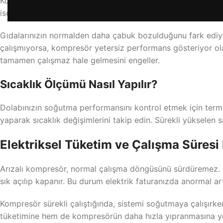
Kompresör arızasının en belirgin göstergesi, dolapta soğut
ise -18 derece civarında olmalıdır. Kompresör sorunu yaşan
Gıdalarınızın normalden daha çabuk bozulduğunu fark ediy
çalışmıyorsa, kompresör yetersiz performans gösteriyor ola
tamamen çalışmaz hale gelmesini engeller.
Sıcaklık Ölçümü Nasıl Yapılır?
Dolabınızın soğutma performansını kontrol etmek için term
yaparak sıcaklık değişimlerini takip edin. Sürekli yükselen s
Elektriksel Tüketim ve Çalışma Süresi
Arızalı kompresör, normal çalışma döngüsünü sürdüremez. Sağ
sık açılıp kapanır. Bu durum elektrik faturanızda anormal ar
Kompresör sürekli çalıştığında, sistemi soğutmaya çalışır
tüketimine hem de kompresörün daha hızla yıpranmasına yol 