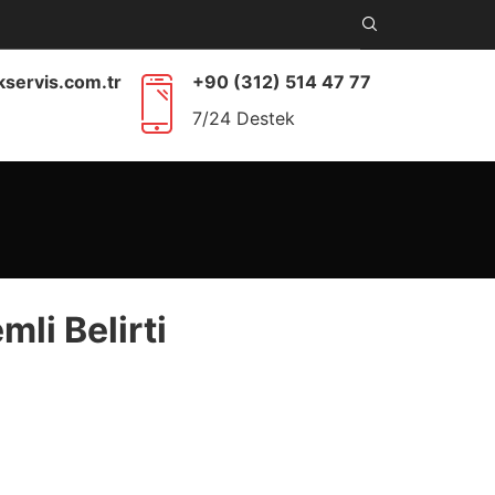
kservis.com.tr
+90 (312) 514 47 77
7/24 Destek
li Belirti