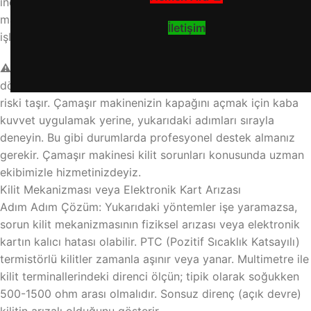
ince bir tornavida veya kredi kartı yardımıyla kapı kilidi
mandalına hafifçe bastırarak açmayı deneyin. Ancak bu
İletişim
işlemi çok dikkatli yapın, plastik aksam zarar görebilir.
⚠️ Önemli Uyarı: Makine çalışırken veya tambur
dönüyorken asla müdahale etmeyin. Bu işlemler güvenlik
riski taşır. Çamaşır makinenizin kapağını açmak için kaba
kuvvet uygulamak yerine, yukarıdaki adımları sırayla
deneyin. Bu gibi durumlarda profesyonel destek almanız
gerekir. Çamaşır makinesi kilit sorunları konusunda uzman
ekibimizle hizmetinizdeyiz.
Kilit Mekanizması veya Elektronik Kart Arızası
Adım Adım Çözüm: Yukarıdaki yöntemler işe yaramazsa,
sorun kilit mekanizmasının fiziksel arızası veya elektronik
kartın kalıcı hatası olabilir. PTC (Pozitif Sıcaklık Katsayılı)
termistörlü kilitler zamanla aşınır veya yanar. Multimetre ile
kilit terminallerindeki direnci ölçün; tipik olarak soğukken
500-1500 ohm arası olmalıdır. Sonsuz direnç (açık devre)