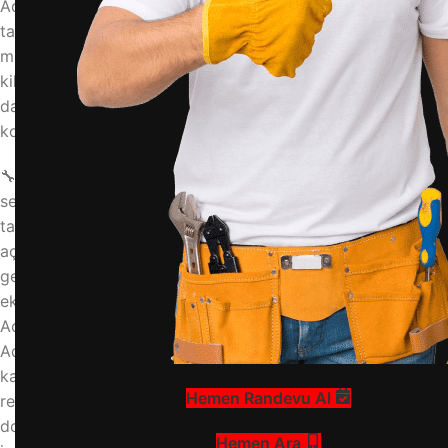
Adım Adım Çözüm: İlk olarak çamaşır makinesinin suyu
tamamen boşaltıp boşaltmadığını kontrol edin. Çoğu
model, su seviyesi güvenli seviyeye düşene kadar kapıyı
kilitli tutar. Bunun için makineyi sıfırlayın: fişi çekip 5-10
dakika bekleyin, ardından tekrar takın. Bu işlem, elektronik
kontrol kartındaki geçici hataları sıfırlayarak kilidi açabilir.
🔧 Teknik Bilgi: Modern makinelerde kapı kilidi, su seviyesi
sensörü ve tambur dönüş hızı ile entegre çalışır. Su
tahliyesi tamamlanmamışsa veya tambur dönüyorsa kilit
açılmaz. Bu gibi durumlarda profesyonel destek almanız
gerekir. Çamaşır makinesi kilit sorunları konusunda uzman
ekibimizle hizmetinizdeyiz.
Acil Durum Kablosu veya Mekanik Müdahale
Adım Adım Çözüm: Birçok çamaşır makinesinde, filtre
kapağının arkasında veya alt panelde kırmızı veya sarı
Hemen Randevu Al
renkli bir acil durum kablosu bulunur. Bu kabloyu aşağı
doğru çektiğinizde kilit mekanik olarak açılır. Kablo yoksa,
Hemen Ara