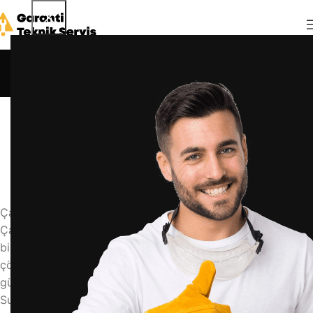
Blog
Anasayfa
Blog
BLOG
çamaşır makinesi kilidi nasıl açılır
admin
10 Haziran 2026
0
Çamaşır Makinesi Kilidi Nasıl Açılır? Pratik Çözümler
Çamaşır makinenizin kapağı kilitli kaldı ve ne yapacağınızı
bilmiyor musunuz? Bu sorun genellikle basit müdahalelerle
çözülebilir. Makinenizin modeline göre uygulayabileceğiniz
güvenli yöntemleri adım adım açıklıyoruz.
Su Tahliyesini Bekleyin ve Güç Döngüsü Uygulayın