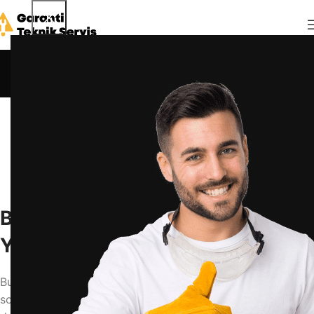
Blog
Anasayfa
Blog
BLOG
Buzdolabı Soğutmuyor, Ne Yapmalıyım?
admin
10 Mayıs 2025
0
Buzdolabı Soğutmuyor, Ne
Yapmalıyım?
Buzdolabınızın yeterince soğutmaması ya da tamamen
soğutmayı bırakması, hem gıda güvenliğini riske atar hem