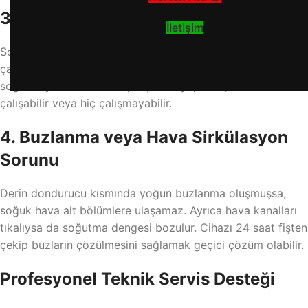
3. Fan Motoru veya Kompresör Arızası
İletişim
Soğutma sistemi fan motoru veya kompresör yardımıyla
çalışır. Bu parçalardan biri arızalanırsa buzdolabı
soğutmayı keser. Arızalı parça ses yapabilir, cihaz sürekli
çalışabilir veya hiç çalışmayabilir.
4. Buzlanma veya Hava Sirkülasyon
Sorunu
Derin dondurucu kısmında yoğun buzlanma oluşmuşsa,
soğuk hava alt bölümlere ulaşamaz. Ayrıca hava kanalları
tıkalıysa da soğutma dengesi bozulur. Cihazı 24 saat fişten
çekip buzların çözülmesini sağlamak geçici çözüm olabilir.
Profesyonel Teknik Servis Desteği