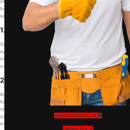
de büyük maddi zararlara yol açabilir. Bu yazımızda,
buzdolabının soğutmama nedenlerini ve çözüm yollarını
uzman bakış açısıyla açıklıyoruz.
1. Termostat Ayarını Kontrol Edin
Soğutma problemi bazen sadece yanlış termostat
ayarından kaynaklanabilir. Termostat çok düşük seviyede
ise dolap yeterli soğutmayı sağlayamaz. Ayarı orta ya da
yüksek seviyeye getirerek tekrar deneyin.
2. Kapı Contası Yıpranmış Olabilir
Buzdolabının kapı contası hava sızdırıyorsa içerideki soğuk
hava dışarı kaçar. Bu da dolabın sürekli çalışmasına
rağmen yeterince soğutmamasına neden olur. Contalarda
Hemen Randevu Al
yıpranma, yırtılma veya gevşeme olup olmadığını kontrol
edin.
Hemen Ara