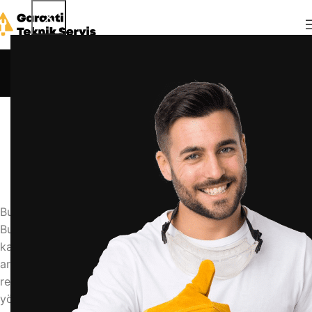
Blog
Anasayfa
Blog
BLOG
buzdolabı lastiği nasıl yumuşatılır
admin
7 Haziran 2026
0
Buzdolabı Lastiği Nasıl Yumuşatılır? Pratik Çözümler
Buzdolabınızın lastik contaları zamanla sertleşip esnekliğini
kaybeder, bu da soğuk hava kaçırarak enerji tüketimini
artırır ve gıdalarınızın bozulmasına yol açabilir. Bu
rehberde, buzdolabı lastiğini yumuşatmanın etkili
yöntemlerini adım adım anlatıyoruz. Sertleşen lastik