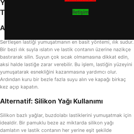
Yöntem 1: Sıcak Su ve Yumuşatma
Teknikleri
İletişim
Adım Adım Çözüm: Ilık Su Uygulaması
Sertleşen lastiği yumuşatmanın en basit yöntemi, ılık sudur.
Bir bezi ılık suyla ıslatın ve lastik contanın üzerine nazikçe
bastırarak silin. Suyun çok sıcak olmamasına dikkat edin,
aksi halde lastiğe zarar verebilir. Bu işlem, lastiğin yüzeyini
yumuşatarak esnekliğini kazanmasına yardımcı olur.
Ardından kuru bir bezle fazla suyu alın ve kapağı birkaç
kez açıp kapatın.
Alternatif: Silikon Yağı Kullanımı
Silikon bazlı yağlar, buzdolabı lastiklerini yumuşatmak için
idealdir. Bir pamuklu beze az miktarda silikon yağı
damlatın ve lastik contanın her yerine eşit şekilde