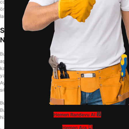
contalar, kapak kapanışını zorlaştırır ve buzdolabınızın
ömrünü kısaltır. İşte basa bas çözümlerle buzdolabı
lastiklerinizi ilk günkü gibi yumuşatmanın yolları.
Sertleşen Buzdolabı Lastiğinin
Nedenleri
Buzdolabı lastiklerinin sertleşmesi genellikle yanlış temizlik,
aşırı sıcaklık değişimleri veya doğal yaşlanma sürecinden
kaynaklanır. Özellikle aşındırıcı kimyasallarla temizlik
yapmak, lastiğin yüzeyini çatlatır ve esnek yapısını bozar.
Ayrıca, buzdolabının uzun süre kapalı kalması da lastiklerin
sıkışmasına ve sertleşmesine neden olabilir.
Bu gibi durumlarda profesyonel destek almanız gerekir.
Buzdolabı lastiği sorunları konusunda uzman ekibimizle
Hemen Randevu Al
hizmetinizdeyiz.
Hemen Ara