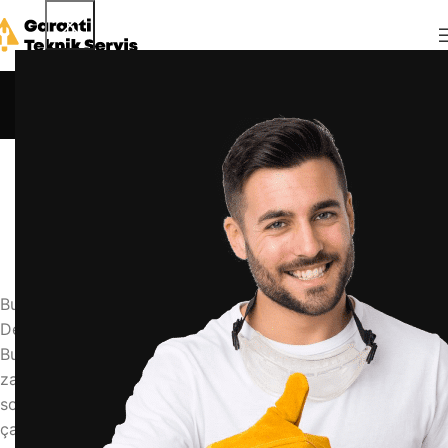
Blog
Anasayfa
Blog
BLOG
buzdolabı kapağının lastiği nasıl değiştirilir
admin
3 Haziran 2026
0
Buzdolabı Kapağının Lastiği Nasıl Değiştirilir: Pratik ve
Detaylı Rehber
Buzdolabınızın kapağındaki lastik (mıknatıslı conta)
zamanla yıpranır, sarkar veya deforme olur. Bu durum,
soğuk havanın dışarı kaçmasına, dolabın sürekli
çalışmasına ve yüksek elektrik faturalarına yol açar.