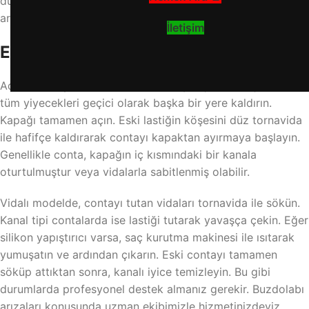
durumlarda profesyonel destek almanız gerekir. Buzdolabı
arızaları konusunda uzman ekibimizle hizmetinizdeyiz.
İletişim
Eski Lastik Contayı Sökme
Adım Adım Çözüm: Buzdolabının fişini çekin ve içindeki
tüm yiyecekleri geçici olarak başka bir yere kaldırın.
Kapağı tamamen açın. Eski lastiğin köşesini düz tornavida
ile hafifçe kaldırarak contayı kapaktan ayırmaya başlayın.
Genellikle conta, kapağın iç kısmındaki bir kanala
oturtulmuştur veya vidalarla sabitlenmiş olabilir.
Vidalı modelde, contayı tutan vidaları tornavida ile sökün.
Kanal tipi contalarda ise lastiği tutarak yavaşça çekin. Eğer
silikon yapıştırıcı varsa, saç kurutma makinesi ile ısıtarak
yumuşatın ve ardından çıkarın. Eski contayı tamamen
söküp attıktan sonra, kanalı iyice temizleyin. Bu gibi
durumlarda profesyonel destek almanız gerekir. Buzdolabı
arızaları konusunda uzman ekibimizle hizmetinizdeyiz.