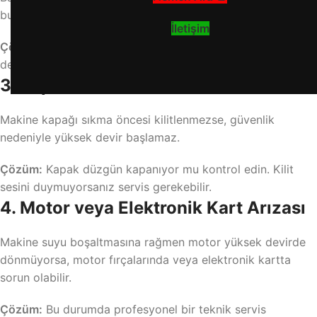
bulunmaz ya da düşük devirde gerçekleştirilir.
İletişim
Çözüm:
“Pamuklu” ya da “Ekstra Sıkma” gibi programları
deneyin.
3. Kapak Kilidi Arızası
Makine kapağı sıkma öncesi kilitlenmezse, güvenlik
nedeniyle yüksek devir başlamaz.
Çözüm:
Kapak düzgün kapanıyor mu kontrol edin. Kilit
sesini duymuyorsanız servis gerekebilir.
4. Motor veya Elektronik Kart Arızası
Makine suyu boşaltmasına rağmen motor yüksek devirde
dönmüyorsa, motor fırçalarında veya elektronik kartta
sorun olabilir.
Çözüm:
Bu durumda profesyonel bir teknik servis