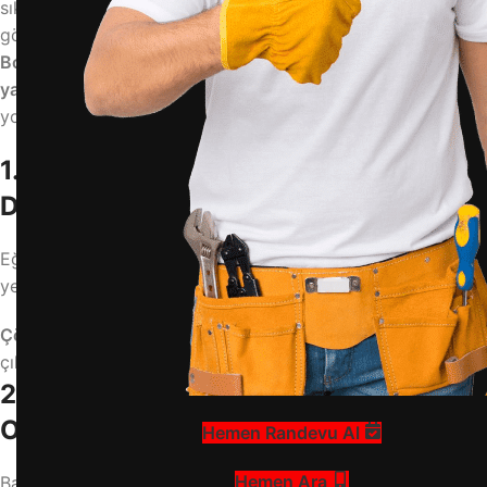
sıkma işlemini gerçekleştirmiyorsa, bu ciddi bir arıza gibi
görünse de çoğu zaman basit nedenlerden kaynaklanabilir.
Bosch çamaşır makinesi suyu boşaltıyor ama sıkma
yapmıyor
sorunu için aşağıdaki nedenleri ve çözüm
yollarını dikkate alabilirsiniz.
1. Dengesiz Yük (Yük Sensörü Devre
Dışı Bırakabilir)
Eğer tambur içinde çamaşırlar dengesiz bir şekilde
yerleştirilmişse, makine koruma amaçlı sıkma yapmaz.
Çözüm:
Çamaşırları yeniden düzenleyin veya fazla doluysa
çıkarıp tekrar dengeleyin.
2. Program Seçimi Sıkma İçermiyor
Olabilir
Hemen Randevu Al
Hemen Ara
Bazı kısa veya hassas yıkama programlarında sıkma işlemi