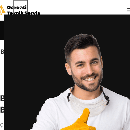
Blog
Anasayfa
Blog
BLOG
Bosch Çamaşır Makinesi Suyu Boşaltıyor Ama
Sıkma Yapmıyor
admin
29 Haziran 2025
0
Bosch Çamaşır Makinesi Suyu
Boşaltıyor Ama Sıkma Yapmıyor
Çamaşır makineniz suyu düzgün şekilde boşaltıyor ama