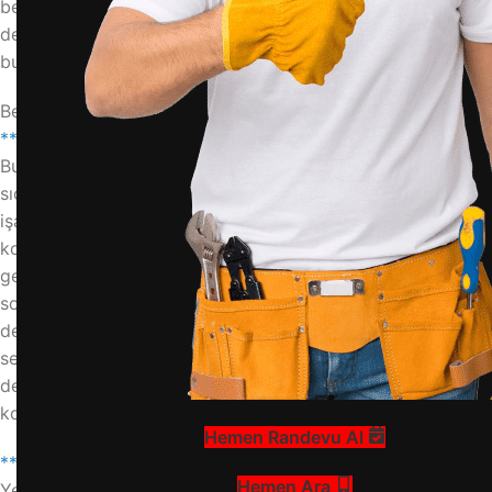
beko buzdolabı sensör arızası, beko buzdolabı sensörü
değişimi, buzdolabı sensör arızası belirtileri, beko
buzdolabı hata kodları, buzdolabı sıcaklık sensörü
Beko Buzdolabı Sensör Arızasının En Yaygın Belirtileri
**❄️ Sıcaklık Dalgalanmaları ve Yetersiz Soğutma**
Buzdolabı veya derin dondurucu bölümü ayarladığınız
sıcaklıkta sabit kalmıyorsa, bu önemli bir sensör arızası
işaretidir. Sensör, ortam sıcaklığını doğru ölçemediği için
kompresor yanlış komut alır. Sonuç olarak, bölümler
gereğinden fazla soğur ya da tam tersine yeterince
soğutmaz. Yiyecekleriniz erken bozulmaya başlıyorsa veya
derin dondurucuda erime belirtileri görüyorsanız, arızalı bir
sensörü düşünmelisiniz. Bu gibi durumlarda profesyonel
destek almanız gerekir. Beko buzdolabı arızaları
konusunda uzman ekibimizle hizmetinizdeyiz.
Hemen Randevu Al
**⚠️ Ekranda Hata Kodu Görüntülenmesi**
Hemen Ara
Yeni nesil Beko buzdolaplarının birçoğu, arızaları