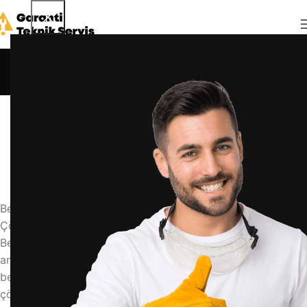
Blog
Anasayfa
Blog
BLOG
beko buzdolabı sensör arızası nasıl anlaşılır
admin
14 Nisan 2026
0
Beko Buzdolabı Sensör Arızası Nasıl Anlaşılır? Belirtileri ve
Çözümleri
Beko buzdolabınızda sensör arızası olduğunu nasıl
anlarsınız? Bu yazıda, sıcaklık sensörü arızasının yaygın
belirtilerini, basit kontrol yöntemlerini ve profesyonel
çözüm adımlarını bulacaksınız.