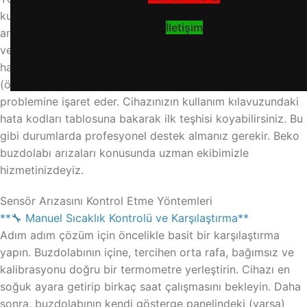
kullanıcıya bildirmek için hata kodları kullanır. Sensör
İletişim
arızası genellikle belirli bir hata koduyla ekranda (varsa)
veya yanıp sönen ışıklarla uyarı olarak verilir. “E” veya “F”
harfi ile başlayan ve yanında rakamlar olan kodlar
(örneğin, E1, E3, F1, F3 gibi) sıklıkla sıcaklık sensörü
problemine işaret eder. Cihazınızın kullanım kılavuzundaki
hata kodları tablosuna bakarak ilk teşhisi koyabilirsiniz. Bu
gibi durumlarda profesyonel destek almanız gerekir. Beko
buzdolabı arızaları konusunda uzman ekibimizle
hizmetinizdeyiz.
Sensör Arızasını Kontrol Etme Yöntemleri
**🔧 Manuel Sıcaklık Kontrolü ve Karşılaştırma**
Adım adım çözüm için öncelikle basit bir karşılaştırma
yapın. Buzdolabının içine, tercihen orta rafa, bağımsız ve
kalibrasyonu doğru bir termometre yerleştirin. Cihazı en
soğuk ayara getirip birkaç saat çalışmasını bekleyin. Daha
sonra, buzdolabının kendi gösterge panelindeki (varsa)