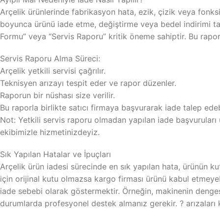
Arçelik ürünlerinde fabrikasyon hata, ezik, çizik veya fonksi
boyunca ürünü iade etme, değiştirme veya bedel indirimi tal
Formu” veya “Servis Raporu” kritik öneme sahiptir. Bu rapo
Servis Raporu Alma Süreci:
Arçelik yetkili servisi çağrılır.
Teknisyen arızayı tespit eder ve rapor düzenler.
Raporun bir nüshası size verilir.
Bu raporla birlikte satıcı firmaya başvurarak iade talep edebi
Not: Yetkili servis raporu olmadan yapılan iade başvuruları
ekibimizle hizmetinizdeyiz.
Sık Yapılan Hatalar ve İpuçları
Arçelik ürün iadesi sürecinde en sık yapılan hata, ürünün 
için orijinal kutu olmazsa kargo firması ürünü kabul etmeyebi
iade sebebi olarak göstermektir. Örneğin, makinenin dengesi
durumlarda profesyonel destek almanız gerekir. ? arızalar