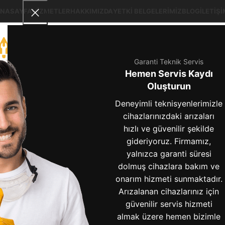
NASAYFA
HIZMETLER
HAKKIMIZDA
YETKI BELGELERIMIZ
BLOG
İLETIŞI
Garanti Teknik Servis
Hemen Servis Kaydı
Oluşturun
Deneyimli teknisyenlerimizle
cihazlarınızdaki arızaları
hızlı ve güvenilir şekilde
gideriyoruz. Firmamız,
arçel
yalnızca garanti süresi
dolmuş cihazlara bakım ve
onarım hizmeti sunmaktadır.
Arızalanan cihazlarınız için
güvenilir servis hizmeti
almak üzere hemen bizimle
Arçelik Ürün İadesi Nasıl Yapılır? Adım Adım Rehber