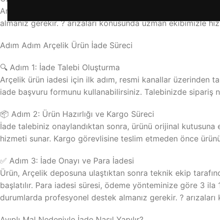
Arçelik Yetkili Servis tarafından yapılan montaj sonrası iad
almanız gerekir. ? arızaları konusunda uzman ekibimizle hi
Adım Adım Arçelik Ürün İade Süreci
🔍 Adım 1: İade Talebi Oluşturma
Arçelik ürün iadesi için ilk adım, resmi kanallar üzerinden ta
iade başvuru formunu kullanabilirsiniz. Talebinizde sipariş nu
📦 Adım 2: Ürün Hazırlığı ve Kargo Süreci
İade talebiniz onaylandıktan sonra, ürünü orijinal kutusuna e
hizmeti sunar. Kargo görevlisine teslim etmeden önce ürünü
✅ Adım 3: İade Onayı ve Para İadesi
Ürün, Arçelik deposuna ulaştıktan sonra teknik ekip tarafın
başlatılır. Para iadesi süresi, ödeme yönteminize göre 3 ila 1
durumlarda profesyonel destek almanız gerekir. ? arızalar
Ayıplı Mal Nedeniyle İade Nasıl Yapılır?