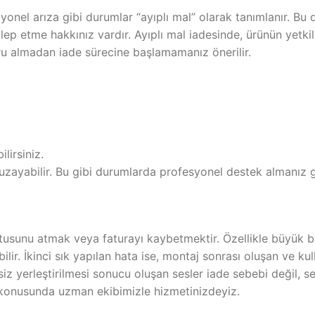
yonel arıza gibi durumlar “ayıplı mal” olarak tanımlanır. Bu d
ep etme hakkınız vardır. Ayıplı mal iadesinde, ürünün yetkil
ru almadan iade sürecine başlamamanız önerilir.
lirsiniz.
 uzayabilir. Bu gibi durumlarda profesyonel destek almanız 
kutusunu atmak veya faturayı kaybetmektir. Özellikle büyük 
lir. İkinci sık yapılan hata ise, montaj sonrası oluşan ve ku
z yerleştirilmesi sonucu oluşan sesler iade sebebi değil, se
ı konusunda uzman ekibimizle hizmetinizdeyiz.