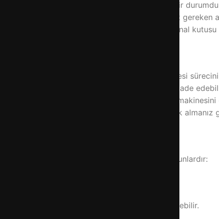
a ve elektronik alışverişlerinde sıkça karşılaşılan bir durumd
 ayrılır. Hızlı ve sorunsuz bir iade için izlemeniz gereken a
gün içinde harekete geçmektir. Ayrıca ürünün orijinal kutusu
e tanınan 14 günlük cayma hakkı, Arçelik ürün iadesi sürecini
akkı kapsamında ürünü hiçbir sebep göstermeden iade edebil
rini kaybetmemiş olmasıdır. Örneğin, bir çamaşır makinesini 
çıkabilir. Bu gibi durumlarda profesyonel destek almanız g
re değişiklik gösterebilir. Genel geçer kurallar şunlardır:
desi genellikle kabul edilmez.
 (örneğin, takılan bir buzdolabı) iade bedeli düşebilir.
 hakkı bulunmaz.