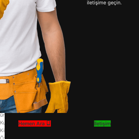
iletişime geçin.
Arçelik ürün iadesi nasıl yapılır sorusu, özellikle beyaz eşy
süreci genellikle Cayma Hakkı ve Ayıplı Mal kapsamında ikiye
sürecinde en kritik nokta, ürünü teslim aldıktan sonraki 14 
iade onayını doğrudan etkiler.
İade Hakkı ve Cayma Süresi Nedir?
Mesafeli satış sözleşmelerinde (online alışveriş) tüketiciler
tarafınıza teslim edildiği günden itibaren başlar. Cayma h
gereken husus, ürünün kullanılmamış ve ikinci el satış değe
çamaşır yıkadıysanız, bu durum cayma hakkı kapsamı dışına 
ekibimizle hizmetinizdeyiz.
Arçelik Ürün İade Şartları Nelerdir?
Arçelik iade şartları, ürünün türüne ve satın alma kanalına gö
ürünün orijinal kutusu ve faturası mutlaka saklanmalıdır.
Kullanılmış, hasar görmüş veya montajı yapılmış ürünlerin ia
Hemen Ara
İletişim
Kişisel kullanıma bağlı olarak değer kaybı yaşayan ürünlerde
Özel üretim veya sipariş üzerine getirilen ürünlerde cayma