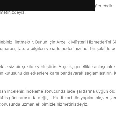
e talepleri, genellikle ayıplı mal durumuna göre değerlendiri
zmetinizdeyiz.
lebinizi iletmektir. Bunun için Arçelik Müşteri Hizmetleri’ni 
marası, fatura bilgileri ve iade nedeninizi net bir şekilde bel
ksiksiz bir şekilde yerleştirin. Arçelik, genellikle anlaşmalı
n kutusunu dış etkenlere karşı bantlayarak sağlamlaştırın. 
dan incelenir. İnceleme sonucunda iade şartlarına uygun oldu
4 iş günü arasında değişir. Kredi kartı ile yapılan alışverişle
ı konusunda uzman ekibimizle hizmetinizdeyiz.