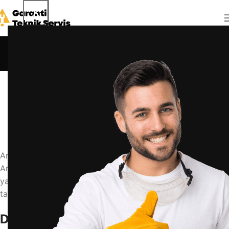
Blog
Anasayfa
Blog
BLOG
arçelik derin dondurucu nasıl ayarlanır
admin
29 Nisan 2026
0
Arçelik Derin Dondurucu Nasıl Ayarlanır? Kapsamlı Rehber
Arçelik derin dondurucunuzun sıcaklık ayarlarını doğru
yapmak hem gıdalarınızın tazeliğini korur hem de enerji
tasarrufu sağlar. Peki doğru ayar nasıl yapılır?
Doğru Sıcaklık Ayarı Nedir?