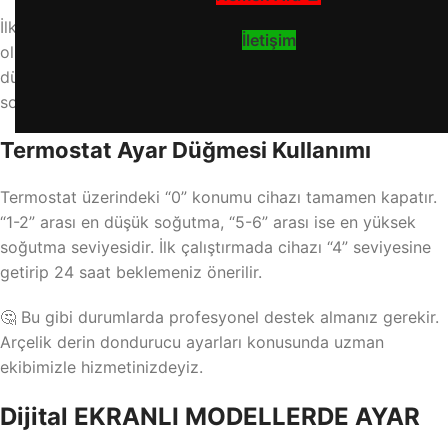
İlk olarak dondurucunuzun fişini takılı olduğundan emin
İletişim
olun. Ardından cihazın iç kısmında bulunan termostat
düğmesini bulun. Bu düğme genellikle üst bölümde veya
soğutucu panelin yanında yer alır.
Termostat Ayar Düğmesi Kullanımı
Termostat üzerindeki “0” konumu cihazı tamamen kapatır.
“1-2” arası en düşük soğutma, “5-6” arası ise en yüksek
soğutma seviyesidir. İlk çalıştırmada cihazı “4” seviyesine
getirip 24 saat beklemeniz önerilir.
🤔 Bu gibi durumlarda profesyonel destek almanız gerekir.
Arçelik derin dondurucu ayarları konusunda uzman
ekibimizle hizmetinizdeyiz.
Dijital EKRANLI MODELLERDE AYAR