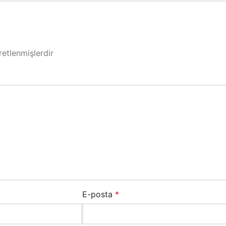
retlenmişlerdir
E-posta
*