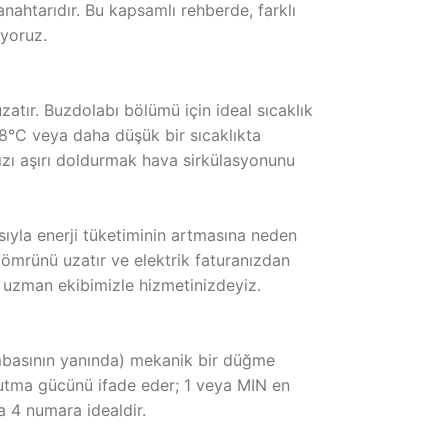
nahtarıdır. Bu kapsamlı rehberde, farklı
ıyoruz.
atır. Buzdolabı bölümü için ideal sıcaklık
18°C veya daha düşük bir sıcaklıkta
nızı aşırı doldurmak hava sirkülasyonunu
sıyla enerji tüketiminin artmasına neden
 ömrünü uzatır ve elektrik faturanızdan
a uzman ekibimizle hizmetinizdeyiz.
ambasının yanında) mekanik bir düğme
ğutma gücünü ifade eder; 1 veya MIN en
a 4 numara idealdir.