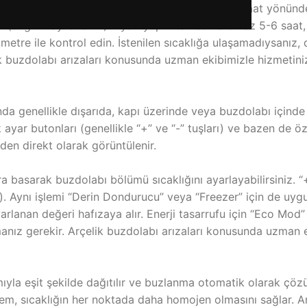
e ile kontrol etmeniz faydalı olacaktır. Düğmeyi saat yönü
n (soğutmayı azaltın). Ayarı yaptıktan sonra en az 5-6 saat
mometre ile kontrol edin. İstenilen sıcaklığa ulaşamadıysan
k buzdolabı arızaları konusunda uzman ekibimizle hizmetini
da genellikle dışarıda, kapı üzerinde veya buzdolabı içinde b
k ayar butonları (genellikle “+” ve “-” tuşları) ve bazen d
inden direkt olarak görüntülenir.
a basarak buzdolabı bölümü sıcaklığını ayarlayabilirsiniz. “
nız). Aynı işlemi “Derin Dondurucu” veya “Freezer” için de u
rlanan değeri hafızaya alır. Enerji tasarrufu için “Eco Mod”
manız gerekir. Arçelik buzdolabı arızaları konusunda uzman 
yla eşit şekilde dağıtılır ve buzlanma otomatik olarak çözü
m, sıcaklığın her noktada daha homojen olmasını sağlar. An