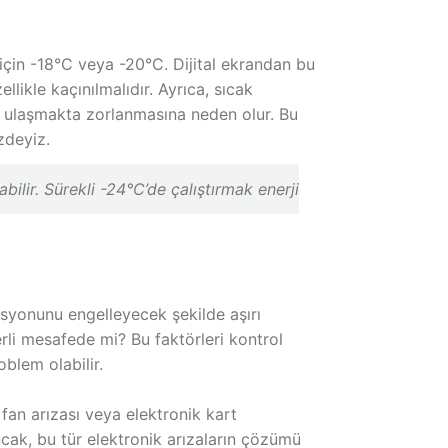
için -18°C veya -20°C. Dijital ekrandan bu
llikle kaçınılmalıdır. Ayrıca, sıcak
a ulaşmakta zorlanmasına neden olur. Bu
zdeyiz.
ilir. Sürekli -24°C’de çalıştırmak enerji
asyonunu engelleyecek şekilde aşırı
rli mesafede mi? Bu faktörleri kontrol
blem olabilir.
 fan arızası veya elektronik kart
cak, bu tür elektronik arızaların çözümü