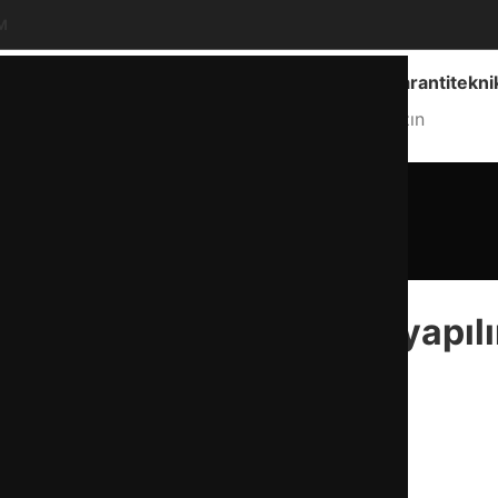
M
Ankara Geneli Hizmet
info@garantitekni
Hizmet Bölgemiz
Bize Yazın
Blog
Anasayfa
Blog
BLOG
buzdolabının ayarı nasıl yapılı
admin
12 Nisan 2026
0
Kılavuz