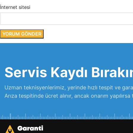
İnternet sitesi
Servis Kaydı Bırakı
Uzman teknisyenlerimiz, yerinde hızlı tespit ve garan
Arıza tespitinde ücret alınır, ancak onarım yapılırsa 