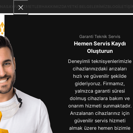
NASAYFA
HIZMETLER
HAKKIMIZDA
YETKI BELGELERIMIZ
BLOG
İLETIŞI
Garanti Teknik Servis
Hemen Servis Kaydı
Oluşturun
Deneyimli teknisyenlerimizle
cihazlarınızdaki arızaları
hızlı ve güvenilir şekilde
gideriyoruz. Firmamız,
arçelik 
yalnızca garanti süresi
dolmuş cihazlara bakım ve
onarım hizmeti sunmaktadır.
Arızalanan cihazlarınız için
güvenilir servis hizmeti
almak üzere hemen bizimle
Arçelik Buzdolabı Sıcaklık Ayarı Nasıl Yapılır? | Adım Adım 