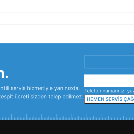
n.
tili servis hizmetiyle yanınızda.
Telefon numarınızı yaz
tespit ücreti sizden talep edilmez.