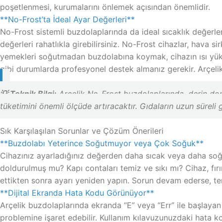
poşetlenmesi, kurumalarını önlemek açısından önemlidir.
**No-Frost’ta İdeal Ayar Değerleri**
No-Frost sistemli buzdolaplarında da ideal sıcaklık değerl
değerleri rahatlıkla girebilirsiniz. No-Frost cihazlar, hava 
yemekleri soğutmadan buzdolabına koymak, cihazın ısı yükü
gibi durumlarda profesyonel destek almanız gerekir. Arçeli
💡 Teknik Bilgi:
Arçelik No-Frost buzdolaplarında, derin dondu
tüketimini önemli ölçüde artıracaktır. Gıdaların uzun süreli g
Sık Karşılaşılan Sorunlar ve Çözüm Önerileri
**Buzdolabı Yeterince Soğutmuyor veya Çok Soğuk**
Cihazınız ayarladığınız değerden daha sıcak veya daha soğuk
doldurulmuş mu? Kapı contaları temiz ve sıkı mı? Cihaz, fır
ettikten sonra ayarı yeniden yapın. Sorun devam ederse, ter
**Dijital Ekranda Hata Kodu Görünüyor**
Arçelik buzdolaplarında ekranda “E” veya “Err” ile başlayan h
problemine işaret edebilir. Kullanım kılavuzunuzdaki hata k