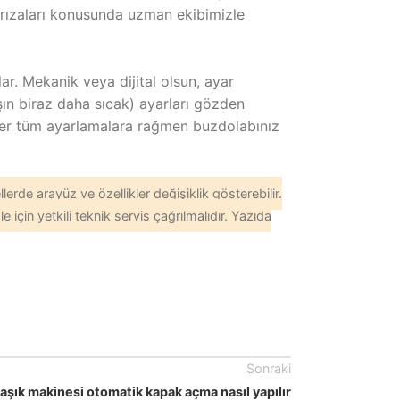
 arızaları konusunda uzman ekibimizle
ar. Mekanik veya dijital olsun, ayar
şın biraz daha sıcak) ayarları gözden
Eğer tüm ayarlamalara rağmen buzdolabınız
erde arayüz ve özellikler değişiklik gösterebilir.
için yetkili teknik servis çağrılmalıdır. Yazıda
Sonraki
laşık makinesi otomatik kapak açma nasıl yapılır