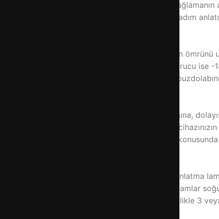
rınızın tazeliğini korumanın ve enerji tasarrufu sağlamanın a
-Frost) sıcaklık ayarının nasıl yapılacağını adım adım anlat
bakterilerin üremesini yavaşlatır ve gıdalarınızın ömrünü uz
elerin bozulmadan saklanmasını sağlar. Derin dondurucu ise -
lı bozulmaya ve besin kaybına yol açabilir. Ayrıca, buzdolabı
rlamak) cihazın sürekli ve gereksiz yere çalışmasına, dolayı
dengesiz çalışmasına sebep olabilir. Doğru ayar, cihazınızın
estek almanız gerekir. Arçelik buzdolabı arızaları konusund
dolabı içinde (genellikle sağ üst tarafta veya aydınlatma l
ya MIN’dan MAX’a) veya bir kadran yer alır. Bu rakamlar so
uk) anlamına gelir. Ortalama bir ayar için genellikle 3 vey