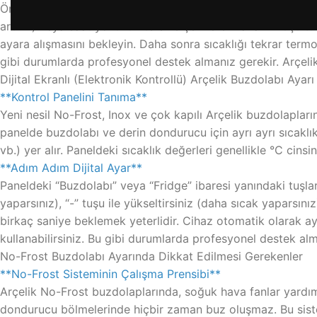
Öncelikle, buzdolabınızın mevcut sıcaklığını bir termometr
artırın) veya saat yönünün tersine çevirerek rakamı küçültü
ayara alışmasını bekleyin. Daha sonra sıcaklığı tekrar ter
gibi durumlarda profesyonel destek almanız gerekir. Arçeli
Dijital Ekranlı (Elektronik Kontrollü) Arçelik Buzdolabı Ayarı
**Kontrol Panelini Tanıma**
Yeni nesil No-Frost, Inox ve çok kapılı Arçelik buzdolapların
panelde buzdolabı ve derin dondurucu için ayrı ayrı sıcaklı
vb.) yer alır. Paneldeki sıcaklık değerleri genellikle °C cins
**Adım Adım Dijital Ayar**
Paneldeki “Buzdolabı” veya “Fridge” ibaresi yanındaki tuşlar
yaparsınız), “-” tuşu ile yükseltirsiniz (daha sıcak yaparsı
birkaç saniye beklemek yeterlidir. Cihaz otomatik olarak aya
kullanabilirsiniz. Bu gibi durumlarda profesyonel destek al
No-Frost Buzdolabı Ayarında Dikkat Edilmesi Gerekenler
**No-Frost Sisteminin Çalışma Prensibi**
Arçelik No-Frost buzdolaplarında, soğuk hava fanlar yardımı
dondurucu bölmelerinde hiçbir zaman buz oluşmaz. Bu siste