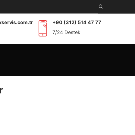
kservis.com.tr
+90 (312) 514 47 77
7/24 Destek
r