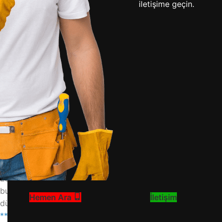
iletişime geçin.
Arçelik buzdolabınızın sıcaklık ayarını doğru yapmak, gıdala
Arçelik buzdolabı modellerinde (dijital, mekanik düğmeli, No
Arçelik Buzdolabı Sıcaklık Ayarı Neden Önemlidir?
**Gıda Güvenliği ve Tazelik**
Buzdolabı ve derin dondurucu bölümlerindeki doğru sıcaklık, 
+4°C civarındadır. Bu ayar, süt ürünleri, et, balık ve sebz
çalışmalıdır. Bu değerlerin üzerine çıkılması, gıdalarda hız
engeller ve içerideki sıcaklık dengesini bozar.
**Enerji Verimliliği ve Cihaz Ömrü**
Çok düşük sıcalık ayarları (örneğin buzdolabını -2°C’ye aya
olur. Aynı şekilde, yüksek sıcaklık ayarları da kompresörün 
tasarruf etmenizi sağlar. Bu gibi durumlarda profesyonel d
Mekanik Termostatlı (Düğmeli) Arçelik Buzdolabı Ayarı
**Ayar Düğmesini Bulma ve Anlama**
Eski ve bazı yeni nesil ekonomik Arçelik modellerinde, buz
bulunur. Bu düğme üzerinde rakamlar (örneğin 1’den 5’e ve
Hemen Ara
İletişim
düşük (en sıcak), 5 veya MAX ise en yüksek soğutma (en soğ
**Adım Adım Ayar Yapma**