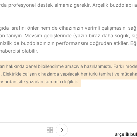
larda profesyonel destek almanız gerekir. Arçelik buzdolabı
da israfını önler hem de cihazınızın verimli çalışmasını sağl
an tanıyın. Mevsim geçişlerinde (yazın biraz daha soğuk, kı
emizlik de buzdolabınızın performansını doğrudan etkiler. 
abercisi olabilir.
ı hakkında genel bilgilendirme amacıyla hazırlanmıştır. Farklı modell
Elektrikle çalışan cihazlarda yapılacak her türlü tamirat ve müdahale 
asardan site yazarları sorumlu değildir.
arçelik bu