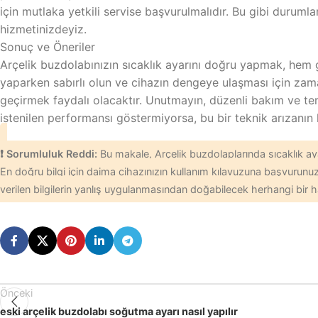
için mutlaka yetkili servise başvurulmalıdır. Bu gibi durum
hizmetinizdeyiz.
Sonuç ve Öneriler
Arçelik buzdolabınızın sıcaklık ayarını doğru yapmak, hem gı
yaparken sabırlı olun ve cihazın dengeye ulaşması için zam
geçirmek faydalı olacaktır. Unutmayın, düzenli bakım ve t
istenilen performansı göstermiyorsa, bu bir teknik arızanın h
❗ Sorumluluk Reddi:
Bu makale, Arçelik buzdolaplarında sıcaklık ayar
En doğru bilgi için daima cihazınızın kullanım kılavuzuna başvurunuz. 
verilen bilgilerin yanlış uygulanmasından doğabilecek herhangi bir h
Önceki
eski arçelik buzdolabı soğutma ayarı nasıl yapılır