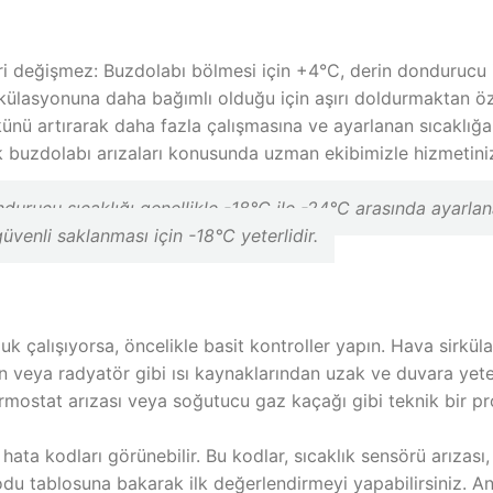
eri değişmez: Buzdolabı bölmesi için +4°C, derin dondurucu 
sirkülasyonuna daha bağımlı olduğu için aşırı doldurmaktan öze
nü artırarak daha fazla çalışmasına ve ayarlanan sıcaklığ
k buzdolabı arızaları konusunda uzman ekibimizle hizmetini
rucu sıcaklığı genellikle -18°C ile -24°C arasında ayarlanab
üvenli saklanması için -18°C yeterlidir.
 çalışıyorsa, öncelikle basit kontroller yapın. Hava sirkül
ın veya radyatör gibi ısı kaynaklarından uzak ve duvara yete
mostat arızası veya soğutucu gaz kaçağı gibi teknik bir pro
ata kodları görünebilir. Bu kodlar, sıcaklık sensörü arızası,
odu tablosuna bakarak ilk değerlendirmeyi yapabilirsiniz. An