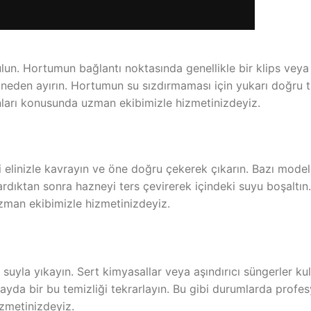
n. Hortumun bağlantı noktasında genellikle bir klips vey
eden ayırın. Hortumun su sızdırmaması için yukarı doğru t
nları konusunda uzman ekibimizle hizmetinizdeyiz.
elinizle kavrayın ve öne doğru çekerek çıkarın. Bazı model
kardıktan sonra hazneyi ters çevirerek içindeki suyu boşaltı
zman ekibimizle hizmetinizdeyiz.
suyla yıkayın. Sert kimyasallar veya aşındırıcı süngerler k
yda bir bu temizliği tekrarlayın. Bu gibi durumlarda profes
zmetinizdeyiz.