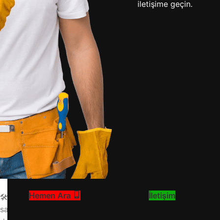
iletişime geçin.
Arçelik buzdolabınızın su haznesini temizlemek veya değişti
arçelik buzdolabı su haznesi nasıl çıkarılır, arçelik su hazn
Su Haznesi Çıkarma Öncesi Hazırlık
🔧 Adım Adım Çözüm: Öncelikle buzdolabınızın fişini çekerek 
önlem alın. Bu işlem, zeminin ıslanmasını engelleyecektir. 
uzman ekibimizle hizmetinizdeyiz.
💡 Teknik Bilgi: Arçelik buzdolaplarında su haznesi genelli
gösterebilir. Bu gibi durumlarda profesyonel destek almanı
Su Haznesini Çıkarma Adımları
1. Su Haznesini Bulun ve Erişim Sağlayın
Hemen Ara
İletişim
🛠️ Adım Adım Çözüm: Buzdolabınızın kapısını açın ve su haz
sağlamak için varsa üstündeki rafları veya koruyucu parçala