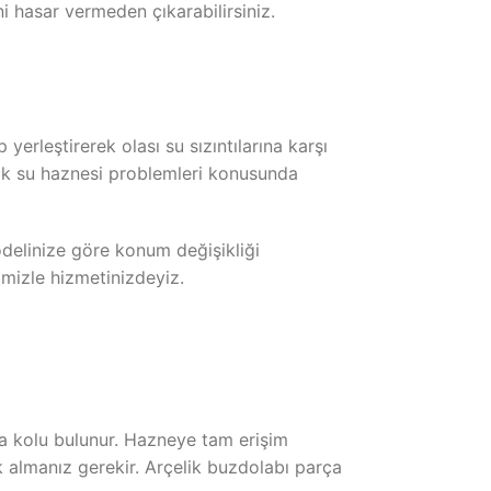
i hasar vermeden çıkarabilirsiniz.
erleştirerek olası su sızıntılarına karşı
lik su haznesi problemleri konusunda
odelinize göre konum değişikliği
imizle hizmetinizdeyiz.
tma kolu bulunur. Hazneye tam erişim
k almanız gerekir. Arçelik buzdolabı parça