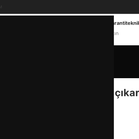
M
Ankara Geneli Hizmet
info@garantitekni
Hizmet Bölgemiz
Bize Yazın
Blog
Anasayfa
Blog
BLOG
zdolabı su haznesi nasıl çıkarı
admin
27 Mayıs 2026
0
ehber