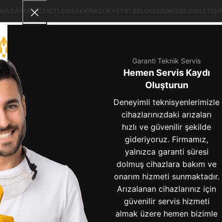
NASAYFA
HIZMETLER
HAKKIMIZDA
YETKI BELGELERIMIZ
BLOG
İLETIŞI
Garanti Teknik Servis
Hemen Servis Kaydı
Oluşturun
Deneyimli teknisyenlerimizle
cihazlarınızdaki arızaları
hızlı ve güvenilir şekilde
gideriyoruz. Firmamız,
arçelik bu
yalnızca garanti süresi
dolmuş cihazlara bakım ve
onarım hizmeti sunmaktadır.
Arızalanan cihazlarınız için
güvenilir servis hizmeti
almak üzere hemen bizimle
Arçelik Buzdolabı Su Haznesi Nasıl Çıkarılır? Adım Adım R