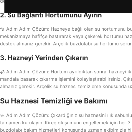
değişimi konusunda uzman ekibimizle hizmetinizdeyiz.
2. Su Bağlantı Hortumunu Ayırın
🔩 Adım Adım Çözüm: Hazneye bağlı olan su hortumunu bulu
mekanizmaya hafifçe bastırarak veya çekerek hortumu hazn
destek almanız gerekir. Arçelik buzdolabı su hortumu soru
3. Hazneyi Yerinden Çıkarın
🧊 Adım Adım Çözüm: Hortum ayrıldıktan sonra, hazneyi iki 
mandala basarak çıkarma işlemini kolaylaştırabilirsiniz. Çı
almanız gerekir. Arçelik su haznesi temizleme konusunda u
Su Haznesi Temizliği ve Bakımı
🧼 Adım Adım Çözüm: Çıkardığınız su haznesini ılık sabunlu 
tamamen kurulayın. Kireç oluşumunu engellemek için her 3 a
buzdolabı bakım hizmetleri konusunda uzman ekibimizle hi