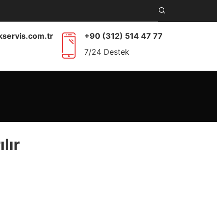
kservis.com.tr
+90 (312) 514 47 77
7/24 Destek
lır