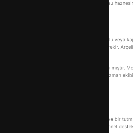
rmek için doğru yerdesiniz. Bu pratik rehber ile su haznesin
esi temizliği, arçelik buzdolabı su tankı sökme
güvenliği sağlayın. Su haznesinin altına bir havlu veya kap y
Bu gibi durumlarda profesyonel destek almanız gerekir. Arçe
kle kapı iç kısmında veya alt bölmede konumlandırılmıştır. M
z gerekir. Arçelik buzdolabı arızaları konusunda uzman ekib
nesini bulun. Genellikle şeffaf plastik bir kaptır ve bir tu
rı dikkatlice çıkarın. Bu gibi durumlarda profesyonel deste