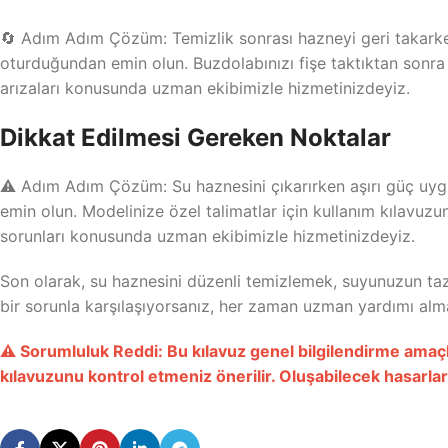
🔄 Adım Adım Çözüm: Temizlik sonrası hazneyi geri takarke
oturduğundan emin olun. Buzdolabınızı fişe taktıktan sonra 
arızaları konusunda uzman ekibimizle hizmetinizdeyiz.
Dikkat Edilmesi Gereken Noktalar
⚠️ Adım Adım Çözüm: Su haznesini çıkarırken aşırı güç uygu
emin olun. Modelinize özel talimatlar için kullanım kılavuz
sorunları konusunda uzman ekibimizle hizmetinizdeyiz.
Son olarak, su haznesini düzenli temizlemek, suyunuzun ta
bir sorunla karşılaşıyorsanız, her zaman uzman yardımı alman
⚠️ Sorumluluk Reddi: Bu kılavuz genel bilgilendirme amaçlı
kılavuzunu kontrol etmeniz önerilir. Oluşabilecek hasarl