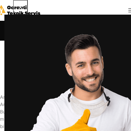
Blog
Anasayfa
Blog
BLOG
arçelik bulaşık makinesi e02 hatası nasıl
giderilir
admin
22 Haziran 2026
0
Arçelik Bulaşık Makinesi E02 Hatası Nasıl Giderilir?
Arçelik bulaşık makinenizde E02 hatası mı görüyorsunuz?
Bu hata, genellikle su tahliye sorunlarından kaynaklanır ve
makinenin çalışmasını durdurur. Endişelenmeyin, bu yaygın
bir arızadır ve çoğu durumda kendi başınıza çözebilirsiniz.