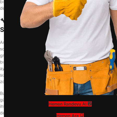
bıçağı temizleme, arçelik blender bakımı, blender bıçak
değişimi
🔧 Arçelik Blender Bıçağı Neden
Sökülür? Giriş
Arçelik blender kullanıcılarının en sık karşılaştığı
sorunlardan biri, özellikle yoğun kullanım sonrası bıçak
grubunun tıkanması veya performans kaybıdır. Blender
bıçağını sökmek, sadece derinlemesine temizlik için değil,
aynı zamanda aşınmış bıçakların değişimi veya contadaki
sızıntıları gidermek için de gereklidir. Bu işlem ilk bakışta
zor görünse de doğru adımlar izlendiğinde oldukça basittir.
Bu kapsamlı rehberde, Arçelik blender bıçağını nasıl
güvenli bir şekilde sökebileceğinizi, hangi aletlere
Hemen Randevu Al
ihtiyacınız olduğunu ve sık yapılan hataları
detaylandıracağız. Unutmayın, yanlış bir müdahale
Hemen Ara