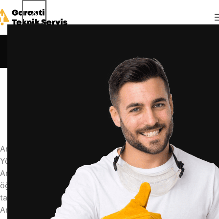
Blog
Anasayfa
Blog
BLOG
arçelik blender bıçağı nasıl sökülür
admin
26 Nisan 2026
0
Arçelik Blender Bıçağı Nasıl Sökülür? Pratik ve Güvenli
Yöntem
Arçelik blender bıçağının nasıl söküleceğini adım adım
öğrenin. Güvenli temizlik ve bakım için uzman
tavsiyeleriyle bıçak değişimini evde yapın.
Arçelik blender, arçelik blender bıçağı sökme, blender