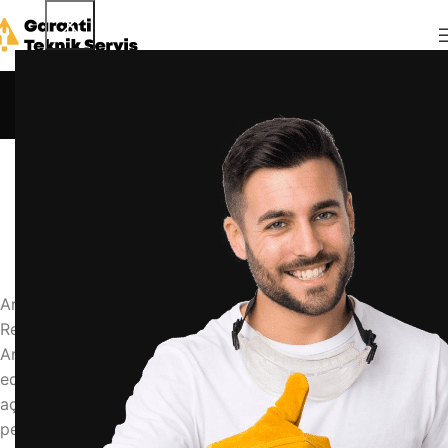
Blog
Anasayfa
Blog
BLOG
arçelik 3650 çamaşır makinesi nasıl çalışır
admin
18 Mart 2026
0
Arçelik 3650 Çamaşır Makinesi Nasıl Çalışır? Detaylı
Rehber
Arçelik 3650 çamaşır makinesinin nasıl çalıştığını merak
ediyorsanız, bu rehberde tüm detayları adım adım
açıklıyoruz. Makinenizin ömrünü uzatmak ve en iyi
performansı almak için bilmeniz gereken her şey burada.