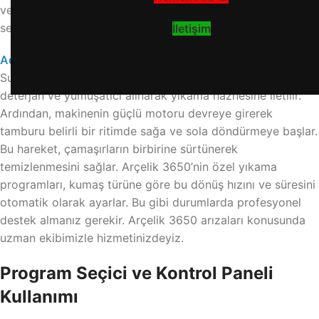
ve inatçı lekelerin çözülmesi için çok önemlidir. Su sıcaklığı
sensörler tarafından sürekli kontrol edilir.
İletişim
Adım 2: Deterjan Dağıtımı ve Yıkama
Su hazır olduğunda, deterjan haznesinden uygun miktarda
deterjan ve yumuşatıcı alınarak yıkama haznesine iletilir.
Ardından, makinenin güçlü motoru devreye girerek
tamburu belirli bir ritimde sağa ve sola döndürmeye başlar.
Bu hareket, çamaşırların birbirine sürtünerek
temizlenmesini sağlar. Arçelik 3650’nin özel yıkama
programları, kumaş türüne göre bu dönüş hızını ve süresini
otomatik olarak ayarlar. Bu gibi durumlarda profesyonel
destek almanız gerekir. Arçelik 3650 arızaları konusunda
uzman ekibimizle hizmetinizdeyiz.
Program Seçici ve Kontrol Paneli
Kullanımı