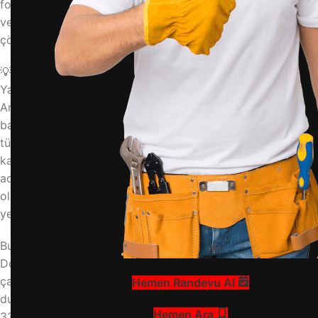
fonksiyonlarını başarıyla yerine getirir. Peki, bu makineyi en
verimli şekilde nasıl kullanabilirsiniz? İşte adım adım
çözümlerle dolu detaylı kılavuz.
💡 Hazırlık Aşaması: Makinenizi Çalıştırmadan Önce
Yapmanız Gerekenler
Arçelik 3340 YG modelinde yıkama işlemi, doğru hazırlıkla
başlar. Öncelikle çamaşırlarınızı renklerine ve kumaş
türlerine göre ayırın. Cepleri boşaltmak, fermuarları
kapatmak ve hassas kumaşları fileye koymak gibi basit
adımları atlamayın. Makinenin su giriş hortumunun açık
olduğundan ve tahliye hortumunun doğru şekilde
yerleştirildiğinden emin olun.
Bu aşama, makinenizin sorunsuz çalışmasının temelidir.
Doğru hazırlık, hem enerji tüketimini azaltır hem de
çamaşırlarınızın zarar görmesini engeller. Bu gibi
Hemen Randevu Al
durumlarda profesyonel destek almanız gerekir. Arçelik
Hemen Ara
3340 YG çamaşır makinesi arızaları konusunda uzman