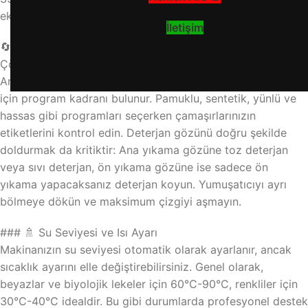
ekibimizle hizmetinizdeyiz.
İletişim
🔄 Program Seçimi ve Deterjan Yerleştirme: Adım Adım
Çözüm
Arçelik 3340 YG’nin kontrol panelinde, farklı kumaş türleri
için program kadranı bulunur. Pamuklu, sentetik, yünlü ve
hassas gibi programları seçerken çamaşırlarınızın
etiketlerini kontrol edin. Deterjan gözünü doğru şekilde
doldurmak da kritiktir: Ana yıkama gözüne toz deterjan
veya sıvı deterjan, ön yıkama gözüne ise sadece ön
yıkama yapacaksanız deterjan koyun. Yumuşatıcıyı ayrı
bölmeye dökün ve maksimum çizgiyi aşmayın.
### 🚿 Su Seviyesi ve Isı Ayarı
Makinanızın su seviyesi otomatik olarak ayarlanır, ancak
sıcaklık ayarını elle değiştirebilirsiniz. Genel olarak,
beyazlar ve biyolojik lekeler için 60°C-90°C, renkliler için
30°C-40°C idealdir. Bu gibi durumlarda profesyonel destek