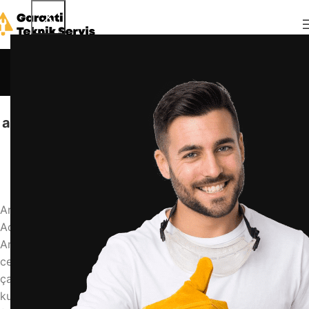
Blog
Anasayfa
Blog
BLOG
arçelik 3340 yg çamaşır makinesi nasıl çalışır
admin
4 Mayıs 2026
0
Arçelik 3340 YG Çamaşır Makinesi Nasıl Çalışır? Adım
Adım Kullanım Rehberi
Arçelik 3340 YG çamaşır makinesi nasıl çalışır sorusunun
cevabını bilmek, makinenizin ömrünü uzatır ve
çamaşırlarınızın daha temiz olmasını sağlar. Bu makine,
kullanıcı dostu bir panele sahip olup, temel yıkama