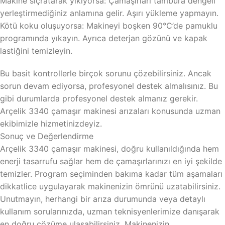
Makine sıçratarak yıkıyorsa: Çamaşırları tambura dengeli
yerleştirmediğiniz anlamına gelir. Aşırı yükleme yapmayın.
Kötü koku oluşuyorsa: Makineyi boşken 90°C’de pamuklu
programında yıkayın. Ayrıca deterjan gözünü ve kapak
lastiğini temizleyin.
Bu basit kontrollerle birçok sorunu çözebilirsiniz. Ancak
sorun devam ediyorsa, profesyonel destek almalısınız. Bu
gibi durumlarda profesyonel destek almanız gerekir.
Arçelik 3340 çamaşır makinesi arızaları konusunda uzman
ekibimizle hizmetinizdeyiz.
Sonuç ve Değerlendirme
Arçelik 3340 çamaşır makinesi, doğru kullanıldığında hem
enerji tasarrufu sağlar hem de çamaşırlarınızı en iyi şekilde
temizler. Program seçiminden bakıma kadar tüm aşamaları
dikkatlice uygulayarak makinenizin ömrünü uzatabilirsiniz.
Unutmayın, herhangi bir arıza durumunda veya detaylı
kullanım sorularınızda, uzman teknisyenlerimize danışarak
en doğru çözüme ulaşabilirsiniz. Makinenizin