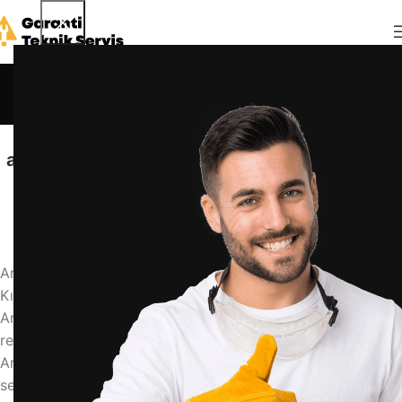
Blog
Anasayfa
Blog
BLOG
arçelik 3340 çamaşır makinesi nasıl kullanılır
admin
6 Haziran 2026
0
Arçelik 3340 Çamaşır Makinesi Nasıl Kullanılır? Adım Adım
Kılavuz
Arçelik 3340 çamaşır makinesi kullanımı ile ilgili detaylı
rehber. Program seçiminden bakıma kadar her şey burada.
Arçelik 3340, çamaşır makinesi, kullanım kılavuzu, program
seçimi, ipuçları