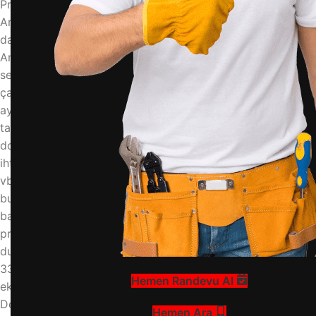
Program Seçimi ve Doğru Adımlar
Arçelik 3340 çamaşır makinesi, kullanıcı dostu paneli ve
dayanıklı motoruyla uzun yıllar sorunsuz hizmet sunar.
Ancak, makineden en iyi verimi almak için doğru programı
seçmek ve adımları sırayla uygulamak gerekir. İlk adımda,
çamaşırlarınızı kumaş türüne ve kirlilik derecesine göre
ayırın. Ardından, makinenin kapağını açın ve çamaşırları
tambura yerleştirin. Deterjan gözünü doğru şekilde
doldurmayı unutmayın. Program seçim kadranını çevirerek
ihtiyacınıza uygun programı (Pamuklu, Sentetik, Yünlü, Hızlı
vb.) seçin. Gerekirse sıcaklık ve sıkma devri ayarlarını da
bu aşamada yapın. Son olarak, başlat/duraklat tuşuna
basarak yıkama işlemini başlatın. Makine, seçtiğiniz
program boyunca otomatik olarak çalışacaktır. Bu gibi
durumlarda profesyonel destek almanız gerekir. Arçelik
3340 çamaşır makinesi arızaları konusunda uzman
Hemen Randevu Al
ekibimizle hizmetinizdeyiz.
Deterjan ve Yumuşatıcı Kullanımı
Hemen Ara