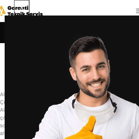
Blog
Anasayfa
Blog
BLOG
altus çamaşır makinesi kilidi nasıl açılır
admin
23 Nisan 2026
0
Altus Çamaşır Makinesi Kilidi Nasıl Açılır? | Adım Adım
Çözüm
Altus çamaşır makinesi kilidi açılmıyor mu? Bu sorunla başa
çıkmanın güvenli ve etkili yollarını öğrenin. Kilitlenme
sorunlarının nedenleri ve profesyonel çözümler.
altus çamaşır makinesi kilidi açma, çamaşır makinesi kapı