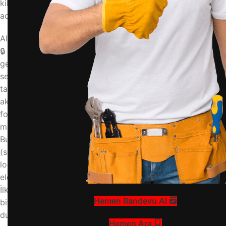
kilidi, altus kilit açılmıyor, çamaşır makinesi kapı sıkışması,
acil servis
Altus Çamaşır Makinesi Kapı Kilidi Neden Kilitli Kalır?
🔒 Altus çamaşır makinesinin kapı kilidinin açılmaması,
genellikle güvenlik özelliğinin bir sonucudur. Makine, su
seviyesi yüksekken, sıcakken veya program henüz
tamamlanmamışken kapının açılmasını önlemek için kilidi
aktif tutar. Bu, kullanıcı güvenliği için kritik bir
fonksiyondur. Ancak bazen program bitmesine veya
makine boşaltılmasına rağmen kilit mekanizması açılmaz.
Bunun arkasında yaygın nedenler; basınç anahtarının
(seviye sensörü) arızası, kapı kilidi mekanizmasının (door
lock) bozulması, su tahliye pompasının tıkanıklığı veya
elektronik kart ile kilit arasındaki bağlantı sorunları olabilir.
İlk adım, makinenin çalışma döngüsünün tamamen
Hemen Randevu Al
bittiğinden ve fişinin çekildiğinden emin olmaktır. Bu gibi
durumlarda profesyonel destek almanız gerekir. Altus
Hemen Ara