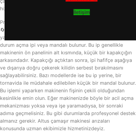
çamaşır makinesi arızaları konusunda uzman ekibimizle
hizmetinizdeyiz.
İletişim
Program Bitiminde Kilidi Manuel Açma Yöntemleri
🔄 Programınız bitti ama kapı hala kilitli mi? Öncelikle panik
yapmayın. Altus çamaşır makinelerinin birçoğunda, acil
durum açma ipi veya mandalı bulunur. Bu ip genellikle
makinenin ön panelinin alt kısmında, küçük bir kapakçığın
arkasındadır. Kapakçığı açtıktan sonra, ipi hafifçe aşağıya
ve dışarıya doğru çekerek kilidin serbest bırakılmasını
sağlayabilirsiniz. Bazı modellerde ise bu ip yerine, bir
tornavida ile müdahale edilebilen küçük bir mandal bulunur.
Bu işlemi yaparken makinenin fişinin çekili olduğundan
kesinlikle emin olun. Eğer makinenizde böyle bir acil açma
mekanizması yoksa veya işe yaramadıysa, bir sonraki
adıma geçmelisiniz. Bu gibi durumlarda profesyonel destek
almanız gerekir. Altus çamaşır makinesi arızaları
konusunda uzman ekibimizle hizmetinizdeyiz.