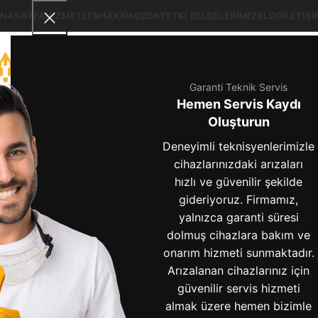
NASAYFA
HIZMETLER
HAKKIMIZDA
YETKI BELGELERIMIZ
BLOG
İLETIŞI
Garanti Teknik Servis
Hemen Servis Kaydı
çamaşır mak
Oluşturun
Deneyimli teknisyenlerimizle
cihazlarınızdaki arızaları
BLOG
hızlı ve güvenilir şekilde
gideriyoruz. Firmamız,
Çamaşır Makinesi
yalnızca garanti süresi
Amortisör Arızası
dolmuş cihazlara bakım ve
Nasıl Anlaşılır? –
onarım hizmeti sunmaktadır.
Arızalanan cihazlarınız için
Belirtiler ve Çözüm
güvenilir servis hizmeti
Önerileri
almak üzere hemen bizimle