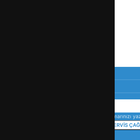
n.
tili servis hizmetiyle yanınızda.
Telefon numarınızı yaz
tespit ücreti sizden talep edilmez.