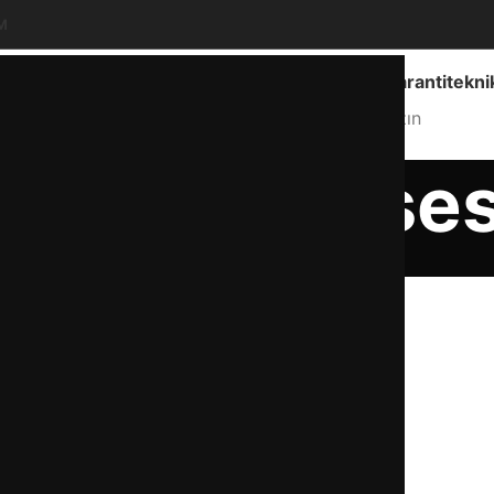
M
Ankara Geneli Hizmet
info@garantitekni
Hizmet Bölgemiz
Bize Yazın
inesi çok ses
Anasayfa
çamaşır makinesi çok ses yapıyor