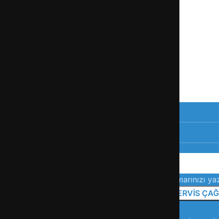
n.
tili servis hizmetiyle yanınızda.
Telefon numarınızı yaz
tespit ücreti sizden talep edilmez.