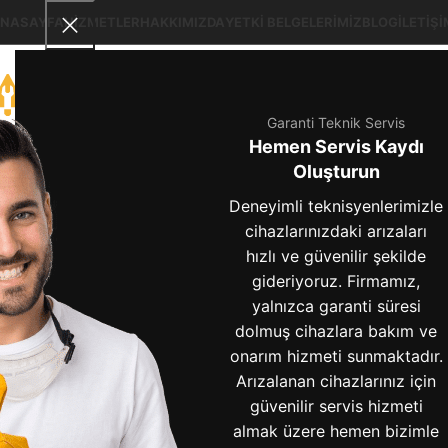
NASAYFA
HIZMETLER
HAKKIMIZDA
YETKI BELGELERIMIZ
BLOG
İLETIŞI
Garanti Teknik Servis
Hemen Servis Kaydı
bulaşık ma
Oluşturun
Deneyimli teknisyenlerimizle
cihazlarınızdaki arızaları
BLOG
hızlı ve güvenilir şekilde
gideriyoruz. Firmamız,
Bulaşık Makinesi Kirli
yalnızca garanti süresi
Çıkarıyor Ne
dolmuş cihazlara bakım ve
Yapmalıyım?
onarım hizmeti sunmaktadır.
Arızalanan cihazlarınız için
0
Admin
güvenilir servis hizmeti
Bulaşık makinesi kirli çıkarıyor
almak üzere hemen bizimle