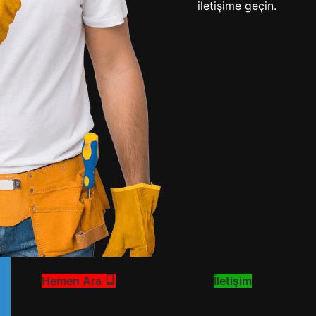
sorunu, hemen hemen her evde
iletişime geçin.
zaman zaman yaşanabilir.
Tabaklar, bardaklar veya
tencereler program sonu...
KEŞFET
Servis Kaydı Bırakı
Uzman teknisyenlerimiz, yerinde hızlı tespit ve garan
Arıza tespitinde ücret alınır, ancak onarım yapılırsa 
Hemen Ara
İletişim