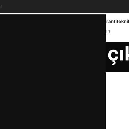
M
Ankara Geneli Hizmet
info@garantitekni
Hizmet Bölgemiz
Bize Yazın
kinesi kirli çı
Anasayfa
bulaşık makinesi kirli çıkarıyor