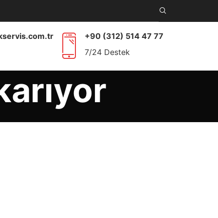
kservis.com.tr
+90 (312) 514 47 77
7/24 Destek
karıyor