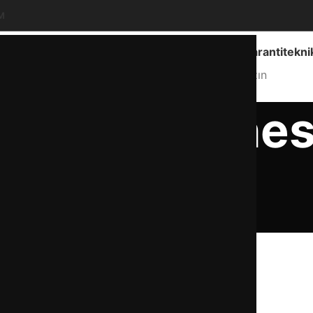
M
Ankara Geneli Hizmet
info@garantitekni
Hizmet Bölgemiz
Bize Yazın
maşır makines
sökme
asayfa
ariston çamaşır makinesi kazan sökme