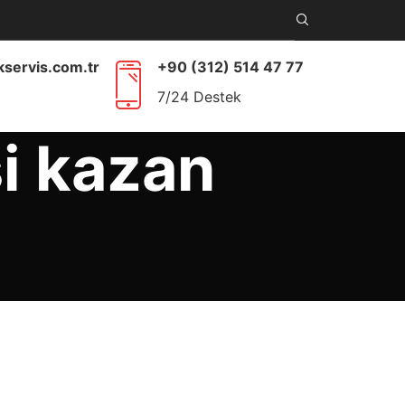
kservis.com.tr
+90 (312) 514 47 77
7/24 Destek
i kazan