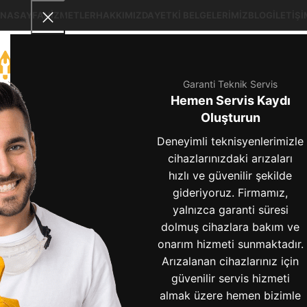
NASAYFA
HIZMETLER
HAKKIMIZDA
YETKI BELGELERIMIZ
BLOG
İLETIŞI
Garanti Teknik Servis
Hemen Servis Kaydı
ariston ça
Oluşturun
Deneyimli teknisyenlerimizle
cihazlarınızdaki arızaları
hızlı ve güvenilir şekilde
gideriyoruz. Firmamız,
yalnızca garanti süresi
An
dolmuş cihazlara bakım ve
BLOG
onarım hizmeti sunmaktadır.
Ariston Çamaşır
Arızalanan cihazlarınız için
Makinesi Kazanı Nasıl
güvenilir servis hizmeti
almak üzere hemen bizimle
Sökülür? – Adım Adım