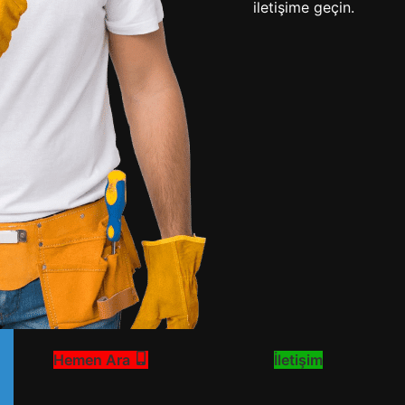
iletişime geçin.
Rehber
0
Admin
Ariston çamaşır makinesinin
kazanını sökmek, teknik bilgi ve
doğru ekipman gerektiren bir
işlemdir. Bu işlem genellikle
rulman değişimi...
KEŞFET
Servis Kaydı Bırakı
Hemen Ara
İletişim
Uzman teknisyenlerimiz, yerinde hızlı tespit ve garan
Arıza tespitinde ücret alınır, ancak onarım yapılırsa 